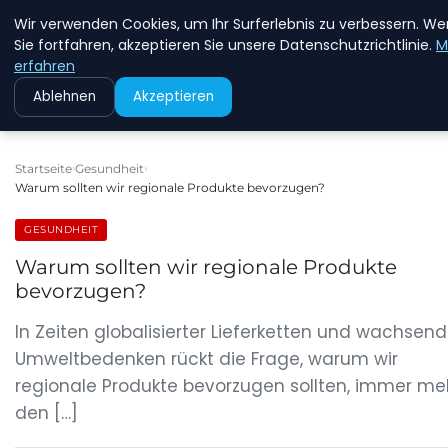
Wir verwenden Cookies, um Ihr Surferlebnis zu verbessern. W
MFD DRESDEN
Sie fortfahren, akzeptieren Sie unsere Datenschutzrichtlinie.
M
erfahren
Ablehnen
Akzeptieren
Startseite
Gesundheit
Warum sollten wir regionale Produkte bevorzugen?
GESUNDHEIT
Warum sollten wir regionale Produkte
bevorzugen?
In Zeiten globalisierter Lieferketten und wachsend
Umweltbedenken rückt die Frage, warum wir
regionale Produkte bevorzugen sollten, immer meh
den […]