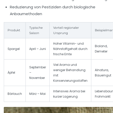
Reduzierung von Pestiziden durch biologische
Anbaumethoden
Typische
Vorteil regionaler
Produkt
Beispielma
Saison
Ursprung
Hoher Vitamin- und
Bioland,
Spargel
April – Juni
Nährstoffgehalt durch
Demeter
frische Ernte
Viel Aroma und
September
weniger Behandlung
Alnatura,
Äpfel
–
mit
Bauerngut
November
Konservierungsstoffen
Intensives Aroma bei
Lebensbau
Bärlauch
März – Mai
kurzer Lagerung
Frohmarkt