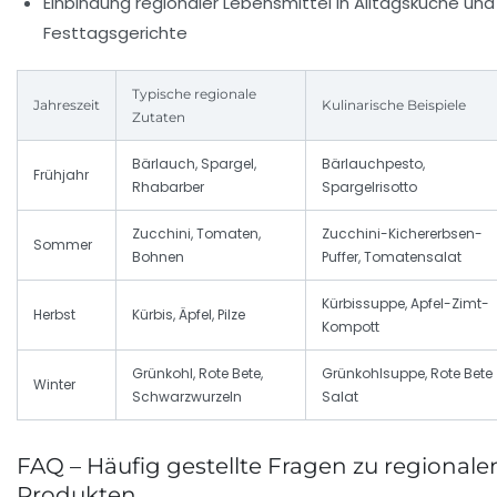
Einbindung regionaler Lebensmittel in Alltagsküche und
Festtagsgerichte
Typische regionale
Jahreszeit
Kulinarische Beispiele
Zutaten
Bärlauch, Spargel,
Bärlauchpesto,
Frühjahr
Rhabarber
Spargelrisotto
Zucchini, Tomaten,
Zucchini-Kichererbsen-
Sommer
Bohnen
Puffer, Tomatensalat
Kürbissuppe, Apfel-Zimt-
Herbst
Kürbis, Äpfel, Pilze
Kompott
Grünkohl, Rote Bete,
Grünkohlsuppe, Rote Bete
Winter
Schwarzwurzeln
Salat
FAQ – Häufig gestellte Fragen zu regionale
Produkten