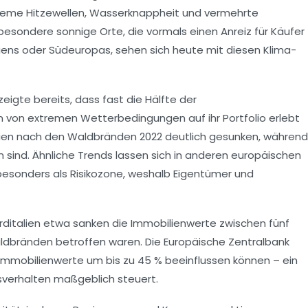
treme Hitzewellen, Wasserknappheit und vermehrte
sondere sonnige Orte, die vormals einen Anreiz für Käufer
iens oder Südeuropas, sehen sich heute mit diesen Klima-
eigte bereits, dass fast die Hälfte der
 von extremen Wetterbedingungen auf ihr Portfolio erlebt
bilien nach den Waldbränden 2022 deutlich gesunken, während
 sind. Ähnliche Trends lassen sich in anderen europäischen
 besonders als Risikozone, weshalb Eigentümer und
orditalien etwa sanken die Immobilienwerte zwischen fünf
ildbränden betroffen waren. Die Europäische Zentralbank
Immobilienwerte um bis zu 45 % beeinflussen können – ein
sverhalten maßgeblich steuert.