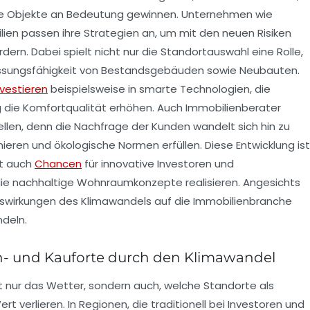
he Objekte an Bedeutung gewinnen. Unternehmen wie
en passen ihre Strategien an, um mit den neuen Risiken
rn. Dabei spielt nicht nur die Standortauswahl eine Rolle,
assungsfähigkeit von Bestandsgebäuden sowie Neubauten.
nvestieren
beispielsweise in smarte Technologien, die
g die Komfortqualität erhöhen. Auch Immobilienberater
llen, denn die Nachfrage der Kunden wandelt sich hin zu
eren und ökologische Normen erfüllen. Diese Entwicklung ist
et auch
Chancen
für innovative Investoren und
die nachhaltige Wohnraumkonzepte realisieren. Angesichts
e Auswirkungen des Klimawandels auf die Immobilienbranche
deln.
n- und Kauforte durch den Klimawandel
t nur das Wetter, sondern auch, welche Standorte als
t verlieren. In Regionen, die traditionell bei Investoren und