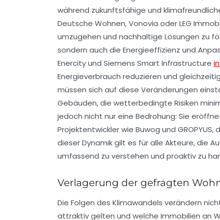
während zukunftsfähige und klimafreundlic
Deutsche Wohnen, Vonovia oder LEG Immobili
umzugehen und nachhaltige Lösungen zu förde
sondern auch die Energieeffizienz und Anp
Enercity und Siemens Smart Infrastructure
i
Energieverbrauch reduzieren und gleichzeiti
müssen sich auf diese Veränderungen einste
Gebäuden, die wetterbedingte Risiken minimi
jedoch nicht nur eine Bedrohung: Sie eröffn
Projektentwickler wie Buwog und GROPYUS, 
dieser Dynamik gilt es für alle Akteure, di
umfassend zu verstehen und proaktiv zu han
Verlagerung der gefragten Woh
Die Folgen des Klimawandels verändern nich
attraktiv gelten und welche Immobilien an Wer