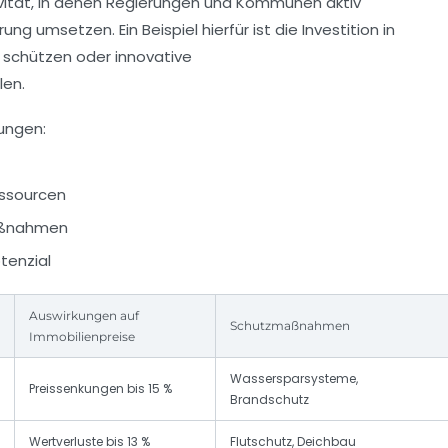
ivität, in denen Regierungen und Kommunen aktiv
umsetzen. Ein Beispiel hierfür ist die Investition in
 schützen oder innovative
len.
ungen:
essourcen
maßnahmen
tenzial
Auswirkungen auf
Schutzmaßnahmen
Immobilienpreise
Wassersparsysteme,
Preissenkungen bis 15 %
Brandschutz
Wertverluste bis 13 %
Flutschutz, Deichbau