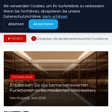
Wir verwenden Cookies, um Ihr Surferlebnis zu verbessern.
MFD DRESDEN
Wenn Sie fortfahren, akzeptieren Sie unsere
Datenschutzrichtlinie.
Mehr erfahren
Ablehnen
Akzeptieren
Entdecken Sie die bemerkenswerten Funktionen e
TRENDS
1
TECHNOLOGIE
Entdecken Sie die bemerkenswerten
Funktionen eines modernen Weinkellers
Felix Krüger
19. Juni 2026