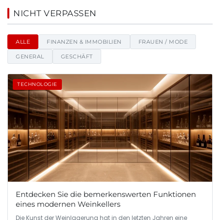
Mfd Dresden - Nachrichten, Ti
NICHT VERPASSEN
ALLE
FINANZEN & IMMOBILIEN
FRAUEN / MODE
GENERAL
GESCHÄFT
TECHNOLOGIE
Entdecken Sie die bemerkenswerten Funktionen
eines modernen Weinkellers
Die Kunst der Weinlagerung hat in den letzten Jahren eine