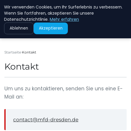
Wir verwenden Cookies, um Ihr Surferlebnis zu verbessern.
MFD DRESDEN
Wenn Sie fortfahren, akzeptieren Sie unsere
Datenschutzrichtlinie.
Mehr erfahren
Ablehnen
Akzeptieren
Startseite
Kontakt
Kontakt
Um uns zu kontaktieren, senden Sie uns eine E-
Mail an:
contact@mfd-dresden.de