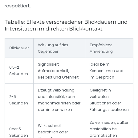
respektiert.
Tabelle: Effekte verschiedener Blickdauern und
Intensitäten im direkten Blickkontakt
Wirkung auf das
Empfohlene
Blickdauer
Gegenüber
Anwendung
Signalisiert
Ideal beim
0,5-2
Aufmerksamkeit,
Kennenlernen und
Sekunden
Respekt und Offenheit
im Gespräch
Erzeugt Verbindung
Geeignet in
2-5
und Intensität, kann
vertrauten
Sekunden
manchmal flirten oder
Situationen oder
dominieren wirken
Führungssituationen
Zu vermeiden, außer
Wirkt schnell
über 5
absichtlich bei
bedrohlich oder
Sekunden
dramatischen