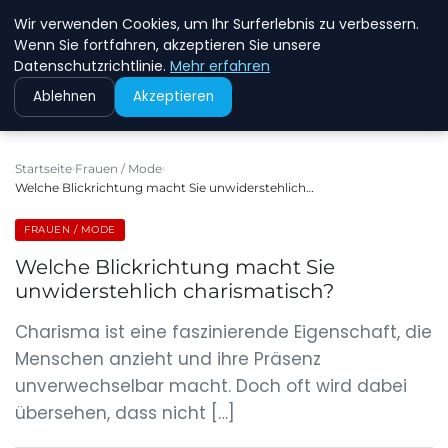
Wir verwenden Cookies, um Ihr Surferlebnis zu verbessern.
MFD DRESDEN
Wenn Sie fortfahren, akzeptieren Sie unsere
Datenschutzrichtlinie.
Mehr erfahren
Ablehnen
Akzeptieren
Startseite
Frauen / Mode
Welche Blickrichtung macht Sie unwiderstehlich…
FRAUEN / MODE
Welche Blickrichtung macht Sie
unwiderstehlich charismatisch?
Charisma ist eine faszinierende Eigenschaft, die
Menschen anzieht und ihre Präsenz
unverwechselbar macht. Doch oft wird dabei
übersehen, dass nicht […]