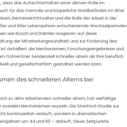
, dass das Aufrechterhalten einer aktiven Rolle im
auch für das mentale und körperliche Wohlbefinden im Alter
lzeit, Renteneintrittsalter und die Rolle der Arbeit in der
 40er und 60er Lebensjahren entscheidende Wechselperiode
en wie Bosch und Daimler reagieren auf diese
ltung der Mitarbeitergesundheit und zur Förderung des
htet detailliert die Mechanismen, Forschungsergebnisse und
 Frührentner tendenziell schneller altern als ihre beruflich
duell und gesellschaftlich gestaltet werden kann.
smen des schnelleren Alterns bei
h zu aktiv Arbeitenden schneller altern, hat vielfältige
ch sozialen Mechanismen wurzeln. Die Stanford-Studie zur
cht kontinuierlich verläuft, sondern in dramatischen
nsjahren um 44 und 60 – abläuft. Diese Zeitpunkte