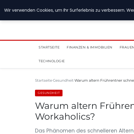
28. Juli 2026
Wir verwenden Cookies, um Ihr Surferlebnis zu verbessern. Wen
STARTSEITE
FINANZEN & IMMOBILIEN
FRAUEN
TECHNOLOGIE
Startseite
Gesundheit
Warum altern Frührentner schnel
GESUNDHEIT
Warum altern Frührent
Workaholics?
Das Phänomen des schnelleren Alterns