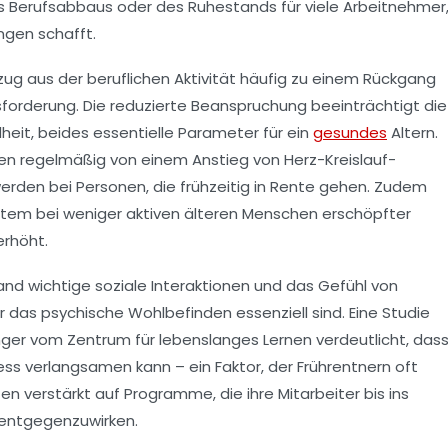
 Berufsabbaus oder des Ruhestands für viele Arbeitnehmer
ngen schafft.
zug aus der beruflichen Aktivität häufig zu einem Rückgang
sforderung. Die reduzierte Beanspruchung beeinträchtigt die
eit, beides essentielle Parameter für ein
gesundes
Altern.
en regelmäßig von einem Anstieg von Herz-Kreislauf-
rden bei Personen, die frühzeitig in Rente gehen. Zudem
em bei weniger aktiven älteren Menschen erschöpfter
erhöht.
nd wichtige soziale Interaktionen und das Gefühl von
r das psychische Wohlbefinden essenziell sind. Eine Studie
nger vom Zentrum für lebenslanges Lernen verdeutlicht, das
s verlangsamen kann – ein Faktor, der Frührentnern oft
en verstärkt auf Programme, die ihre Mitarbeiter bis ins
 entgegenzuwirken.