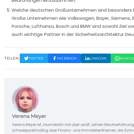
Bedrohungen einzudämmen.
Welche deutschen Großunternehmen sind besonders 
Große Unternehmen wie Volkswagen, Bayer, Siemens, BA
Porsche, Lufthansa, Bosch und BMW sind sowohl Ziel vo
auch wichtige Partner in der Sicherheitsarchitektur De
TEILEN:
TWITTER
FACEBOOK
LINKEDIN
WHATS
Verena Meyer
Verena Meyer ist Journalistin mit über zwölf Jahren Berufserfahrung.
schwerpunktmäßig über Finanz- und Immobilienthemen, die Schnit