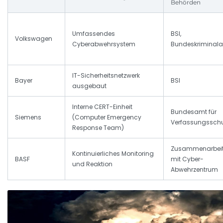
Behörden
Umfassendes
BSI,
Volkswagen
Cyberabwehrsystem
Bundeskriminal
IT-Sicherheitsnetzwerk
Bayer
BSI
ausgebaut
Interne CERT-Einheit
Bundesamt für
Siemens
(Computer Emergency
Verfassungsschu
Response Team)
Zusammenarbei
Kontinuierliches Monitoring
BASF
mit Cyber-
und Reaktion
Abwehrzentrum