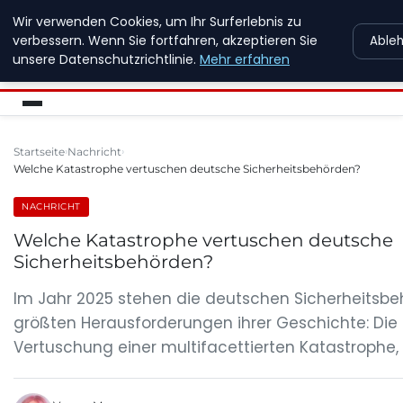
Wir verwenden Cookies, um Ihr Surferlebnis zu
MFD DRESDEN
verbessern. Wenn Sie fortfahren, akzeptieren Sie
Able
unsere Datenschutzrichtlinie.
Mehr erfahren
Startseite
Nachricht
Welche Katastrophe vertuschen deutsche Sicherheitsbehörden?
NACHRICHT
Welche Katastrophe vertuschen deutsche
Sicherheitsbehörden?
Im Jahr 2025 stehen die deutschen Sicherheitsbe
größten Herausforderungen ihrer Geschichte: Die
Vertuschung einer multifacettierten Katastrophe, 