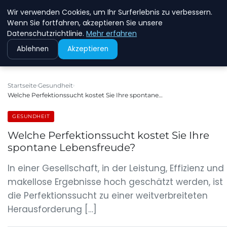
Wir verwenden Cookies, um Ihr Surferlebnis zu verbessern.
MFD DRESDEN
Wenn Sie fortfahren, akzeptieren Sie unsere
Datenschutzrichtlinie.
Mehr erfahren
Ablehnen
Akzeptieren
Startseite
Gesundheit
Welche Perfektionssucht kostet Sie Ihre spontane…
GESUNDHEIT
Welche Perfektionssucht kostet Sie Ihre
spontane Lebensfreude?
In einer Gesellschaft, in der Leistung, Effizienz und
makellose Ergebnisse hoch geschätzt werden, ist
die Perfektionssucht zu einer weitverbreiteten
Herausforderung […]