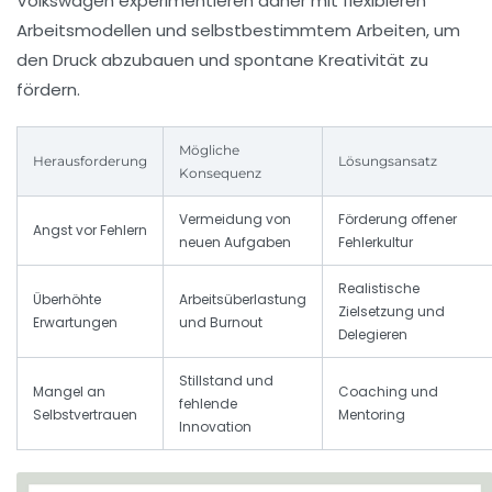
Volkswagen experimentieren daher mit flexibleren
Arbeitsmodellen und selbstbestimmtem Arbeiten, um
den Druck abzubauen und spontane Kreativität zu
fördern.
Mögliche
Herausforderung
Lösungsansatz
Konsequenz
Vermeidung von
Förderung offener
Angst vor Fehlern
neuen Aufgaben
Fehlerkultur
Realistische
Überhöhte
Arbeitsüberlastung
Zielsetzung und
Erwartungen
und Burnout
Delegieren
Stillstand und
Mangel an
Coaching und
fehlende
Selbstvertrauen
Mentoring
Innovation