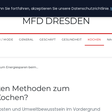
n Sie fortfahren, akzeptieren Sie unsere Datenschutzrichtlinie.
MFD DRESDEN
 / MODE
GENERAL
GESCHÄFT
GESUNDHEIT
KOCHEN
NA
 zum Energiesparen beim…
vsten Methoden zum
Kochen?
iekosten und Umweltbewusstsein im Vordergrund