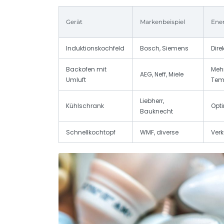
Gerät
Markenbeispiel
Ener
Induktionskochfeld
Bosch, Siemens
Dire
Backofen mit
Mehr
AEG, Neff, Miele
Umluft
Tem
Liebherr,
Kühlschrank
Opt
Bauknecht
Schnellkochtopf
WMF, diverse
Verk