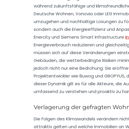
während zukunftsfähige und klimafreundlic
Deutsche Wohnen, Vonovia oder LEG Immobili
umzugehen und nachhaltige Lösungen zu förde
sondern auch die Energieeffizienz und Anp
Enercity und Siemens Smart Infrastructure
i
Energieverbrauch reduzieren und gleichzeiti
müssen sich auf diese Veränderungen einste
Gebäuden, die wetterbedingte Risiken minimi
jedoch nicht nur eine Bedrohung: Sie eröffn
Projektentwickler wie Buwog und GROPYUS, 
dieser Dynamik gilt es für alle Akteure, di
umfassend zu verstehen und proaktiv zu han
Verlagerung der gefragten Woh
Die Folgen des Klimawandels verändern nich
attraktiv gelten und welche Immobilien an Wer