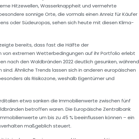
treme Hitzewellen, Wasserknappheit und vermehrte
sondere sonnige Orte, die vormals einen Anreiz für Käufer
iens oder Südeuropas, sehen sich heute mit diesen Klima-
eigte bereits, dass fast die Hälfte der
 von extremen Wetterbedingungen auf ihr Portfolio erlebt
bilien nach den Waldbränden 2022 deutlich gesunken, während
 sind. Ähnliche Trends lassen sich in anderen europäischen
 besonders als Risikozone, weshalb Eigentümer und
orditalien etwa sanken die Immobilienwerte zwischen fünf
ildbränden betroffen waren. Die Europäische Zentralbank
Immobilienwerte um bis zu 45 % beeinflussen können – ein
sverhalten maßgeblich steuert.