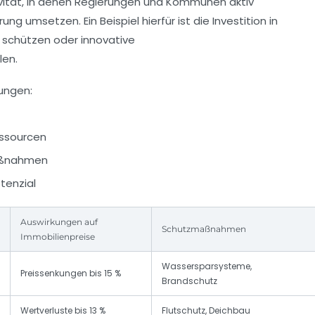
ivität, in denen Regierungen und Kommunen aktiv
umsetzen. Ein Beispiel hierfür ist die Investition in
 schützen oder innovative
len.
ungen:
essourcen
maßnahmen
tenzial
Auswirkungen auf
Schutzmaßnahmen
Immobilienpreise
Wassersparsysteme,
Preissenkungen bis 15 %
Brandschutz
Wertverluste bis 13 %
Flutschutz, Deichbau