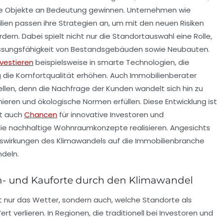
he Objekte an Bedeutung gewinnen. Unternehmen wie
en passen ihre Strategien an, um mit den neuen Risiken
rn. Dabei spielt nicht nur die Standortauswahl eine Rolle,
assungsfähigkeit von Bestandsgebäuden sowie Neubauten.
nvestieren
beispielsweise in smarte Technologien, die
g die Komfortqualität erhöhen. Auch Immobilienberater
llen, denn die Nachfrage der Kunden wandelt sich hin zu
eren und ökologische Normen erfüllen. Diese Entwicklung ist
et auch
Chancen
für innovative Investoren und
die nachhaltige Wohnraumkonzepte realisieren. Angesichts
e Auswirkungen des Klimawandels auf die Immobilienbranche
deln.
n- und Kauforte durch den Klimawandel
t nur das Wetter, sondern auch, welche Standorte als
t verlieren. In Regionen, die traditionell bei Investoren und