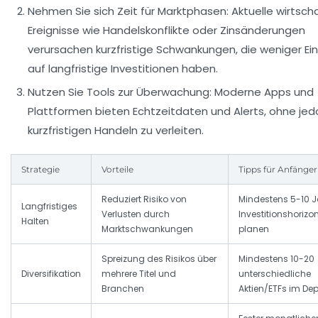
Nehmen Sie sich Zeit für Marktphasen:
Aktuelle wirtscha
Ereignisse wie Handelskonflikte oder Zinsänderungen
verursachen kurzfristige Schwankungen, die weniger Ein
auf langfristige Investitionen haben.
Nutzen Sie Tools zur Überwachung:
Moderne Apps und
Plattformen bieten Echtzeitdaten und Alerts, ohne je
kurzfristigen Handeln zu verleiten.
Strategie
Vorteile
Tipps für Anfänger
Reduziert Risiko von
Mindestens 5-10 J
Langfristiges
Verlusten durch
Investitionshorizo
Halten
Marktschwankungen
planen
Spreizung des Risikos über
Mindestens 10-20
Diversifikation
mehrere Titel und
unterschiedliche
Branchen
Aktien/ETFs im De