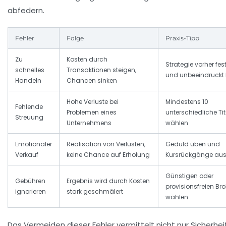
abfedern.
Fehler
Folge
Praxis-Tipp
Zu
Kosten durch
Strategie vorher fes
schnelles
Transaktionen steigen,
und unbeeindruckt 
Handeln
Chancen sinken
Hohe Verluste bei
Mindestens 10
Fehlende
Problemen eines
unterschiedliche Tit
Streuung
Unternehmens
wählen
Emotionaler
Realisation von Verlusten,
Geduld üben und
Verkauf
keine Chance auf Erholung
Kursrückgänge aus
Günstigen oder
Gebühren
Ergebnis wird durch Kosten
provisionsfreien Bro
ignorieren
stark geschmälert
wählen
Das Vermeiden dieser Fehler vermittelt nicht nur Sicherheit