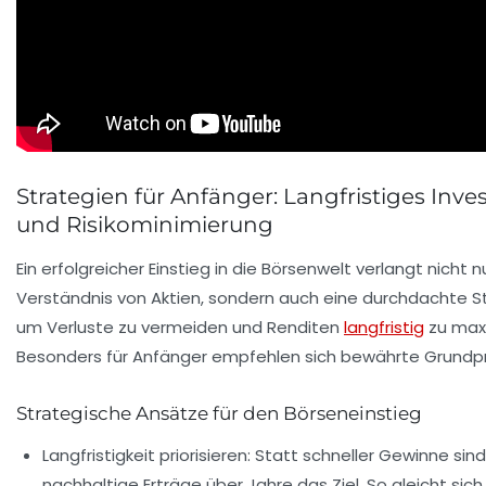
Strategien für Anfänger: Langfristiges Inve
und Risikominimierung
Ein erfolgreicher Einstieg in die Börsenwelt verlangt nicht n
Verständnis von Aktien, sondern auch eine durchdachte St
um Verluste zu vermeiden und Renditen
langfristig
zu max
Besonders für Anfänger empfehlen sich bewährte Grundpri
Strategische Ansätze für den Börseneinstieg
Langfristigkeit priorisieren:
Statt schneller Gewinne sind
nachhaltige Erträge über Jahre das Ziel. So gleicht sich