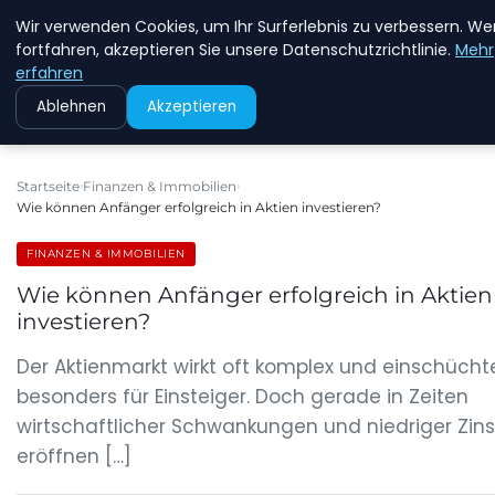
Wir verwenden Cookies, um Ihr Surferlebnis zu verbessern. We
MFD DRESDEN
fortfahren, akzeptieren Sie unsere Datenschutzrichtlinie.
Mehr
erfahren
Ablehnen
Akzeptieren
Startseite
Finanzen & Immobilien
Wie können Anfänger erfolgreich in Aktien investieren?
FINANZEN & IMMOBILIEN
Wie können Anfänger erfolgreich in Aktien
investieren?
Der Aktienmarkt wirkt oft komplex und einschücht
besonders für Einsteiger. Doch gerade in Zeiten
wirtschaftlicher Schwankungen und niedriger Zin
eröffnen […]