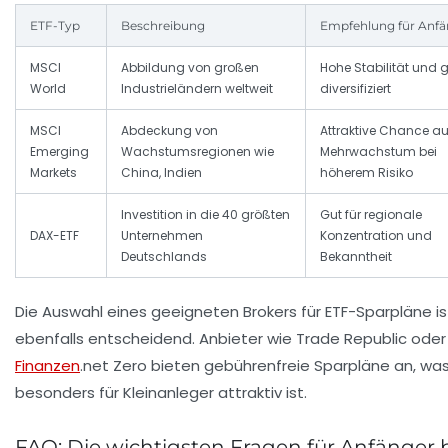
ETF-Typ
Beschreibung
Empfehlung für Anfä
MSCI
Abbildung von großen
Hohe Stabilität und 
World
Industrieländern weltweit
diversifiziert
MSCI
Abdeckung von
Attraktive Chance au
Emerging
Wachstumsregionen wie
Mehrwachstum bei
Markets
China, Indien
höherem Risiko
Investition in die 40 größten
Gut für regionale
DAX-ETF
Unternehmen
Konzentration und
Deutschlands
Bekanntheit
Die Auswahl eines geeigneten Brokers für ETF-Sparpläne is
ebenfalls entscheidend. Anbieter wie
Trade Republic
oder
Finanzen
.net Zero
bieten gebührenfreie Sparpläne an, wa
besonders für Kleinanleger attraktiv ist.
FAQ: Die wichtigsten Fragen für Anfänger