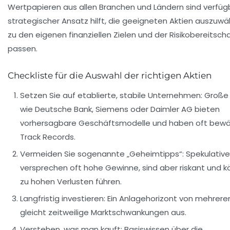
Wertpapieren aus allen Branchen und Ländern sind verfügb
strategischer Ansatz hilft, die geeigneten Aktien auszuwäh
zu den eigenen finanziellen Zielen und der Risikobereitsch
passen.
Checkliste für die Auswahl der richtigen Aktien
Setzen Sie auf etablierte, stabile Unternehmen:
Große 
wie
Deutsche Bank
,
Siemens
oder
Daimler AG
bieten
vorhersagbare Geschäftsmodelle und haben oft bewä
Track Records.
Vermeiden Sie sogenannte „Geheimtipps“:
Spekulative
versprechen oft hohe Gewinne, sind aber riskant und 
zu hohen Verlusten führen.
Langfristig investieren:
Ein Anlagehorizont von mehrere
gleicht zeitweilige Marktschwankungen aus.
Verstehen, was man kauft:
Basiswissen über die