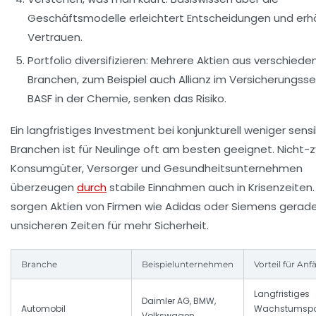
Geschäftsmodelle erleichtert Entscheidungen und erh
Vertrauen.
Portfolio diversifizieren:
Mehrere Aktien aus verschiede
Branchen, zum Beispiel auch
Allianz
im Versicherungsse
BASF
in der Chemie, senken das Risiko.
Ein langfristiges Investment bei konjunkturell weniger sens
Branchen ist für Neulinge oft am besten geeignet. Nicht-z
Konsumgüter, Versorger und Gesundheitsunternehmen
überzeugen
durch
stabile Einnahmen auch in Krisenzeiten.
sorgen Aktien von Firmen wie
Adidas
oder
Siemens
gerade
unsicheren Zeiten für mehr Sicherheit.
Branche
Beispielunternehmen
Vorteil für Anf
Langfristiges
Daimler AG, BMW,
Automobil
Wachstumspot
Volkswagen